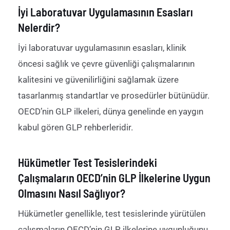
İyi Laboratuvar Uygulamasının Esasları
Nelerdir?
İyi laboratuvar uygulama
sının esasları
, klinik
öncesi sağlık ve çevre güvenliği çalışmalarının
kalitesini ve güvenilirliğini sağlamak üzere
tasarlanmış standartlar ve prosedürler bütünüdür.
OECD
’nin
GLP
i
lkeleri, dünya genelinde en yaygın
kabul gören GLP rehberleridir
.
Hükümetler Test Tesislerindeki
Çalışmaların OECD’nin GLP İlkelerine Uygun
Olmasını Nasıl Sağlıyor?
Hükümetler genellikle, test tesislerinde yürütülen
çalışmaların OECD
’nin
GLP
i
lkelerine uygunluğunu