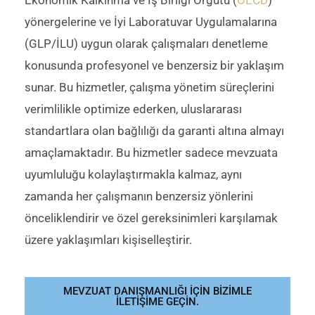
Ekonomik Kalkınma ve İş Birliği Örgütü
(
OECD
)
yönergelerine ve İyi Laboratuvar Uygulamalarına
(GLP
/İLU
) uygun olarak çalışmaları denetleme
konusunda profesyonel ve benzersiz bir yaklaşım
sunar.
Bu hizmetler, çalışma yönetim süreçlerini
verimlilikle optimize ederken, uluslararası
standartlara olan bağlılığı da garanti altına almayı
amaçlamaktadır
.
Bu hizmetler sadece
mevzuata
uyumluluğu kolaylaştırmakla kalmaz, aynı
zamanda her çalışmanın benzersiz yönlerini
önceliklendirir ve özel gereksinimleri karşılamak
üzere yaklaşımları kişiselleştirir.
MEVZUAT DANIŞMANLIĞI IÇIN BIZIMLE
ILETIŞIME GEÇIN.